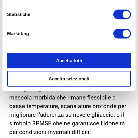
Contatta il centro Bologna Gomme più vicino
per un preventivo senza impegno.
Statistiche
FAQ sulle Migliori
Gomme Invernali
Marketing
1. Quali sono le caratteristiche
Accetta tutti
principali delle migliori gomme
invernali?
Accetta selezionati
Le migliori gomme invernali hanno una
mescola morbida che rimane flessibile a
basse temperature, scanalature profonde per
migliorare l’aderenza su neve e ghiaccio, e il
simbolo 3PMSF che ne garantisce l’idoneità
per condizioni invernali difficili.