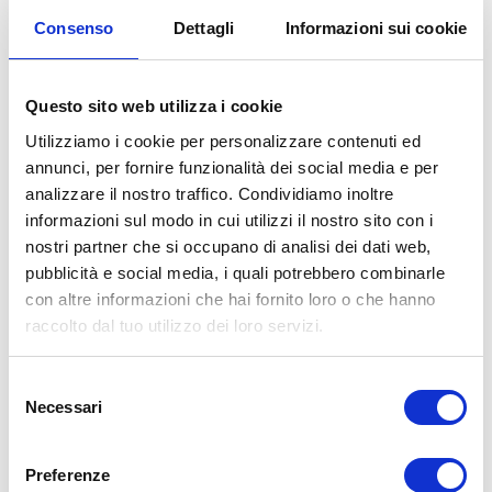
gomme invernali
Consenso
Dettagli
Informazioni sui cookie
La scelta delle gomme invernali giuste è il
Questo sito web utilizza i cookie
primo passo per la sicurezza della tua auto e
Utilizziamo i cookie per personalizzare contenuti ed
per questo consigliamo sempre di rivolgersi
annunci, per fornire funzionalità dei social media e per
ad esperti in modo da ricevere suggerimenti
analizzare il nostro traffico. Condividiamo inoltre
da esperti. Inoltre, dopo la scelta delle
informazioni sul modo in cui utilizzi il nostro sito con i
gomme, per assicurarti che il montaggio sia
nostri partner che si occupano di analisi dei dati web,
pubblicità e social media, i quali potrebbero combinarle
eseguito correttamente e che gli pneumatici
con altre informazioni che hai fornito loro o che hanno
offrano prestazioni ottimali, è importante
raccolto dal tuo utilizzo dei loro servizi.
affidarsi a professionisti. A Bologna Gomme
offriamo un servizio completo di
controllo e
Selezione
montaggio gomme
eseguito da tecnici
Necessari
del
qualificati, garantendo la massima sicurezza
consenso
e durata dei tuoi nuovi pneumatici invernali.
Preferenze