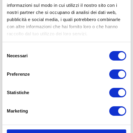
informazioni sul modo in cui utilizzi il nostro sito con i
nostri partner che si occupano di analisi dei dati web,
Uno dei motivi principali per cui il
freno a
pubblicità e social media, i quali potrebbero combinarle
disco
ha soppiantato il tamburo è la sua
con altre informazioni che hai fornito loro o che hanno
capacità di raffreddamento
.
raccolto dal tuo utilizzo dei loro servizi.
Essendo all’aperto il disco riesce a dissipare
il calore generato in modo molto più rapido.
Selezione
Necessari
del
Inoltre, la sua potenza frenante è maggiore,
consenso
più efficiente soprattutto nei casi di frenata
brusca e improvvisa.
Preferenze
Di contro, i freni a disco sono più costosi da
mantenere e meno duraturi. La loro
Statistiche
manutenzione e pulizia è fondamentale al
fine di mantenerli sempre efficienti.
Marketing