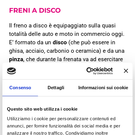
FRENI A
DISCO
Il freno a disco è equipaggiato sulla quasi
totalità delle auto e moto in commercio oggi.
E’ formato da un
disco
(che può essere in
ghisa, acciaio, carbonio o ceramica) e da una
pinza
, che durante la frenata va ad esercitare
una pressione sul disco.
All’interno della pinza sono inserite le
pastiglie.
Durante la frenata, la pompa
Consenso
Dettagli
Informazioni sui cookie
idraulica spinge le pastiglie, che a contatto
con il disco generano forza d’attrito frenando
Questo sito web utilizza i cookie
il veicolo.
Utilizziamo i cookie per personalizzare contenuti ed
Vantaggi e svantaggi dei freni a
annunci, per fornire funzionalità dei social media e per
analizzare il nostro traffico. Condividiamo inoltre
disco