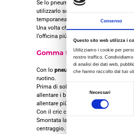
Se lo pneumatico presenta una piccola 
utilizzarlo sopra il foro. La schiuma f
temporaneamente un ulteriore sgonfia
Consenso
Una volta che la schiuma si sarà induri
l’officina più vicina e procedere alla 
Questo sito web utilizza i c
Utilizziamo i cookie per perso
Gomma forata o danneggia
nostro traffico. Condividiamo 
di analisi dei dati web, pubbl
Con lo
pneumatico forato
o danneggiat
che hanno raccolto dal tuo uti
ruotino.
Selezione
Prima di sollevare l’auto con il cric, i
Necessari
del
allentare i bulloni senza toglierli. L’au
consenso
allentare più facilmente i bulloni.
Con il cric collocato nella posizione in
Smontata la ruota, prendete e inserite i
centraggio.