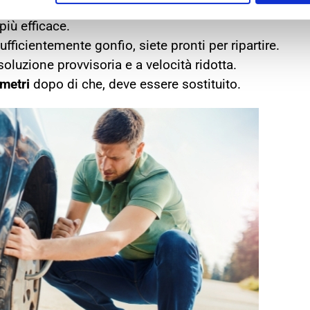
ssate il cric. Con l’auto di nuovo a terra date un altro
più efficace.
ufficientemente gonfio, siete pronti per ripartire.
oluzione provvisoria e a velocità ridotta.
metri
dopo di che, deve essere sostituito.