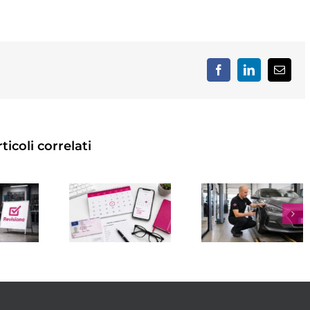
Facebook
LinkedIn
Email
ticoli correlati
VISIONE
REVISI
UTO A
MULTA
MOTO:
OLOGNA:
REVISIONE
OGNI
DOVE
SCADUTA:
QUANT
ARLA,
IMPORTO,
FARLA
COME
SANZIONI
COSTO
RENOTARE
E COME
SCADE
 COSA
AGIRE
E
ONTROLLARE
CONTRO