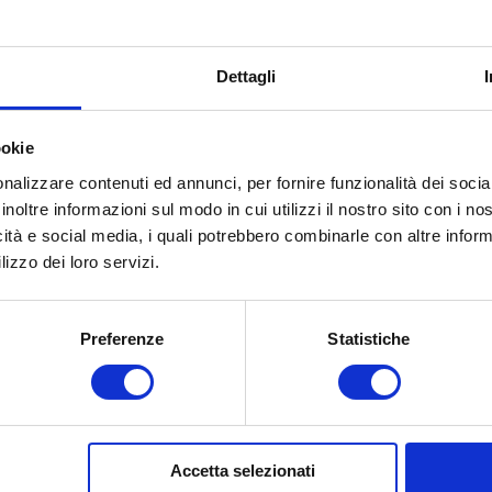
foratura e in auto avete uno spray anti-foro potrete
ormerà una copertura resistente evitando
ggio.
Dettagli
ta potrete rimettervi in strada per raggiungere
sostituzione della gomma.
ookie
nalizzare contenuti ed annunci, per fornire funzionalità dei socia
ta
inoltre informazioni sul modo in cui utilizzi il nostro sito con i n
icità e social media, i quali potrebbero combinarle con altre inform
o l’unica soluzione sarà la sostituzione con il
lizzo dei loro servizi.
nserite la marcia con la macchina spenta e iniziate ad
Preferenze
Statistiche
to a terra con la marcia inserita vi permetterà di
dicata, sollevate la macchina e svitate i vari bulloni.
l ruotino facendo coincidere il cerchio con i perni di
Accetta selezionati