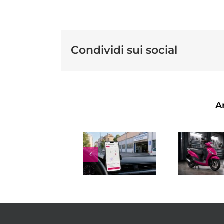
Condividi sui social
Ar
REVISIONE
RE
SCOOTER:
RINNOVO
A
OGNI
PATENTE
B
QUANTO
SCADUTA:
FARLA,
COSTI,
F
COSTO,
TEMPI E
SCADENZA
REGOLE
P
E
2026
E
CONTROLLI
C