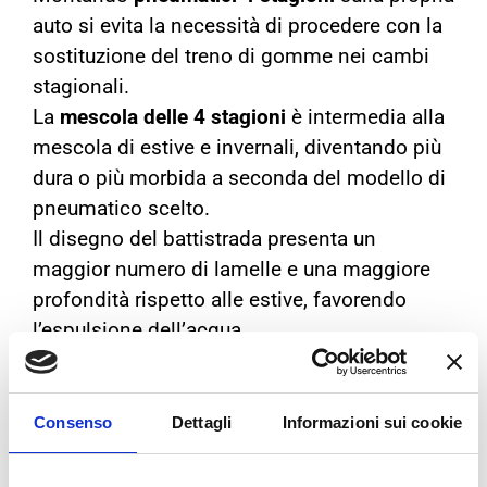
auto si evita la necessità di procedere con la
sostituzione del treno di gomme nei cambi
stagionali.
La
mescola delle 4 stagioni
è intermedia alla
mescola di estive e invernali, diventando più
dura o più morbida a seconda del modello di
pneumatico scelto.
Il disegno del battistrada presenta un
maggior numero di lamelle e una maggiore
profondità rispetto alle estive, favorendo
l’espulsione dell’acqua.
Vuoi saperne di più sugli pneumatici 4
stagioni? Leggi il nostro approfondimento:
Consenso
Dettagli
Informazioni sui cookie
bolognagomme.eu/pneumatici-4-stagioni-
come-riconoscerli/