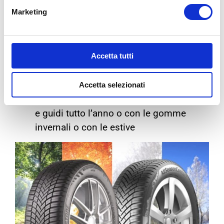
Marketing
Scegli gli
pneumatici 4 stagioni
se:
Guidi soprattutto in città
Accetta tutti
Percorri meno di 8 mila chilometri
all’anno
Hai una guida tranquilla e poco dinamica
Accetta selezionati
Solitamente non fai il cambio stagionale
e guidi tutto l’anno o con le gomme
invernali o con le estive