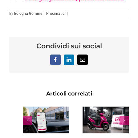
By
Bologna Gomme
|
Pneumatici
|
Condividi sui social
Facebook
LinkedIn
Email
Articoli correlati
REVISIONE
O
SCOOTER:
RINNOVO
ONE
OGNI
PATENTE
 A
QUANTO
SCADUTA:
FARLA,
COSTI,
A:
COSTO,
TEMPI E