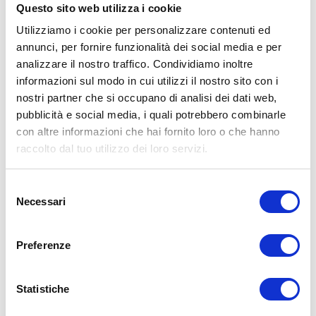
Questo sito web utilizza i cookie
ESTIVE O 4 STAGIONI?
COME
Utilizziamo i cookie per personalizzare contenuti ed
SCEGLIERE IL MODELLO PER TE
annunci, per fornire funzionalità dei social media e per
analizzare il nostro traffico. Condividiamo inoltre
Scegli gli
pneumatici estivi
se:
informazioni sul modo in cui utilizzi il nostro sito con i
nostri partner che si occupano di analisi dei dati web,
Cerchi il massimo in termini di sicurezza
pubblicità e social media, i quali potrebbero combinarle
con altre informazioni che hai fornito loro o che hanno
e prestazioni: le gomme estive sono
raccolto dal tuo utilizzo dei loro servizi.
progettate specificatamente per offrire
nei mesi estivi massime prestazioni in
Selezione
termini di sicurezza, prestazioni e
Necessari
del
consumi.
consenso
Percorri più di 8 mila chilometri all’anno
Preferenze
Guidi soprattutto fuori dal centro città e
in percorsi extra-urbani
Statistiche
Vuoi degli pneumatici che ti offrono
silenziosità e confort durante la guida.