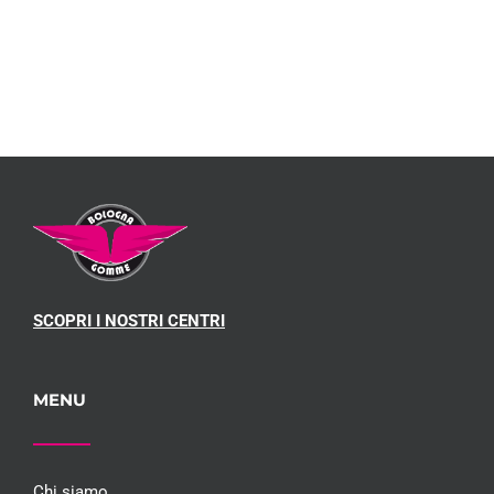
LA
SCADENZA
REGOLE
E
2026
CONTROLLI
SCOPRI I NOSTRI CENTRI
MENU
Chi siamo