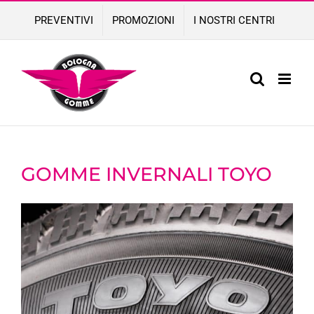
Skip
PREVENTIVI
PROMOZIONI
I NOSTRI CENTRI
to
content
GOMME INVERNALI TOYO