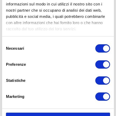
informazioni sul modo in cui utilizzi il nostro sito con i
nostri partner che si occupano di analisi dei dati web,
pubblicità e social media, i quali potrebbero combinarle
con altre informazioni che hai fornito loro o che hanno
raccolto dal tuo utilizzo dei loro servizi.
Selezione
Necessari
del
–
TOYO
OPENCOUNTRY W/T
consenso
Opencountry w/t
è la
gomma invernale
di
Preferenze
Toyo
dedicata alla categoria Suv. Questo
pneumatico
riesce a combinare confort e
Statistiche
performance anche ad alte velocità. Il suo
disegno e la sua composizione lo rendono
Marketing
adeguato ad ogni condizione stradale. Il
battistrada è stato disegnato per ridurre la
rumorosità (maggior confort di guida) e per