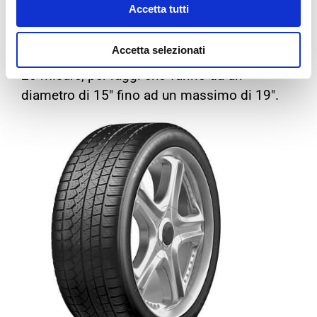
Accetta tutti
diminuire la resistenza al rotolamento (minori
consumi ed emissioni).
Accetta selezionati
Il
Toyo Opencountry w/t
è stato prodotto in
20 misure, per raggi che vanno da un
diametro di 15″ fino ad un massimo di 19″.