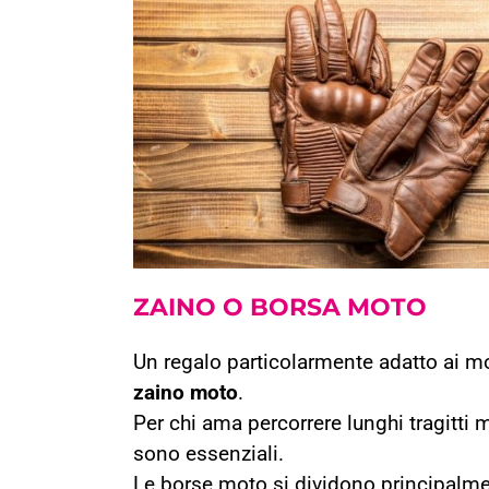
ZAINO O
BORSA MOTO
Un regalo particolarmente adatto ai mo
zaino moto
.
Per chi ama percorrere lunghi tragitti
sono essenziali.
Le borse moto si dividono principalme