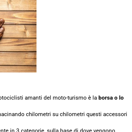
tociclisti amanti del moto-turismo è la
borsa o lo
 macinando chilometri su chilometri questi accessori
nte in 3 categorie, sulla base di dove vengono