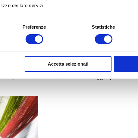
lizzo dei loro servizi.
Preferenze
Statistiche
ociclismo, le
Action Cam
sono in grado di catturare
eggia tra una curva e l’altra.
Accetta selezionati
ce tra un modello e l’altro, il consiglio è quello di
dia impermeabile e al sistema di fissaggio per