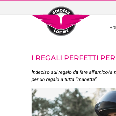
Skip
to
content
HO
I REGALI PERFETTI PE
Indeciso sul regalo da fare all’amico/a
per un regalo a tutta “manetta”.