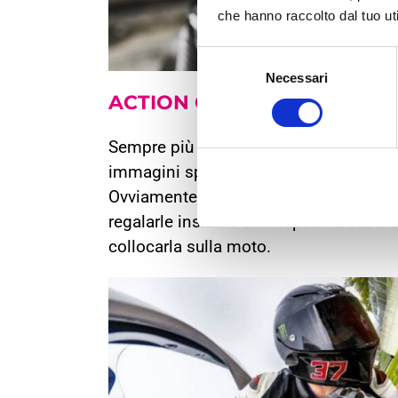
che hanno raccolto dal tuo uti
Selezione
Necessari
del
ACTION
CAMERA
consenso
Sempre più diffuse nel mondo del mot
immagini spettacolari mentre ci si destr
Ovviamente la qualità di ripresa differis
regalarle insieme alla rispettiva custo
collocarla sulla moto.