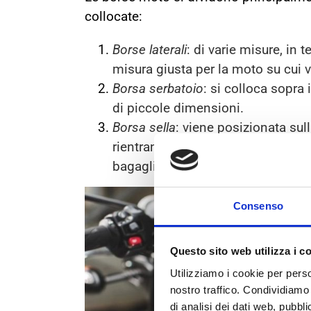
collocate:
Borse laterali
: di varie misure, in 
misura giusta per la moto su cui 
Borsa serbatoio
: si colloca sopra
di piccole dimensioni.
Borsa sella
: viene posizionata sull
rientrano anche le drybags, reali
bagagli dalla pioggia.
Consenso
Questo sito web utilizza i c
Utilizziamo i cookie per perso
nostro traffico. Condividiamo 
di analisi dei dati web, pubbl