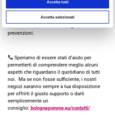
Accetta tutti
fondamentale importanza per la sicurezza
alla guida.
Eseguire controlli regolari e
Accetta selezionati
costanti affidandoci ai professionisti del
mestiere è sicuramente la migliore delle
prevenzioni.
Speriamo di essere stati d’aiuto per
permetterti di comprendere meglio alcuni
aspetti che riguardano il quotidiano di tutti
noi. Ma se non fosse sufficiente, i nostri
negozi saranno sempre a tua disposizione
per offrirti il giusto supporto o darti
semplicemente un
consiglio:
bolognagomme.eu/contatti/