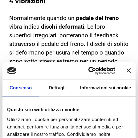
4 Vibrazioni
Normalmente quando un
pedale del freno
vibra indica
dischi deformati
. Le loro
superfici irregolari porteranno il feedback
attraverso il pedale del freno.
I dischi di solito
si deformano per usura nel tempo o quando
sono sotto stress estremo per un periodo
prolungato.
5 Pedale spugnoso
Consenso
Dettagli
Informazioni sui cookie
Un pedale pastoso, che va a fondo corsa
Questo sito web utilizza i cookie
prima di aver terminato la
frenata
, potrebbe
Utilizziamo i cookie per personalizzare contenuti ed
indicare che le
pastiglie siano usurate
o vi sia
annunci, per fornire funzionalità dei social media e per
un problema con il
sistema idraulico
. Per
analizzare il nostro traffico. Condividiamo inoltre