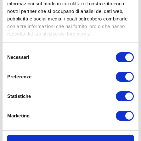
verificare la presenza di una perdita di liquido
informazioni sul modo in cui utilizzi il nostro sito con i
potrete mettere un vecchio lenzuolo bianco o
nostri partner che si occupano di analisi dei dati web,
un pezzo di cartoncino sotto la macchina
pubblicità e social media, i quali potrebbero combinarle
con altre informazioni che hai fornito loro o che hanno
durante la notte. Ma come sempre è
raccolto dal tuo utilizzo dei loro servizi.
consigliabile rivolgersi ad un professionista.
Selezione
Necessari
del
consenso
Preferenze
Statistiche
Marketing
Mantenere il sistema frenante sempre in
ottime condizioni è un fattore di