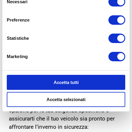
Necessari
del
consenso
Preferenze
Statistiche
A questo punto, dovresti essere più
Marketing
consapevole dell’importanza di equipaggiare
il tuo veicolo con pneumatici adatti per
l’inverno. Se sei indeciso tra
gomme invernali
Accetta tutti
e
All-Season
, non esitare a contattarci.
Saremo sempre a tua disposizione per offrirti
Accetta selezionati
il giusto supporto, consigliarti sulla migliore
opzione per le tue esigenze specifiche e
assicurarti che il tuo veicolo sia pronto per
affrontare l’inverno in sicurezza
: