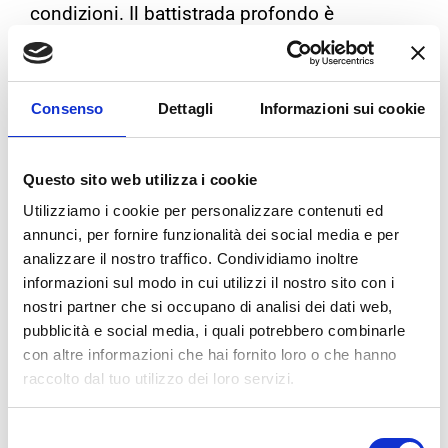
condizioni. Il battistrada profondo è
essenziale per la trazione su strade bagnate.
2.
Controllo della Pressione
: Verifica
Consenso
Dettagli
Informazioni sui cookie
regolarmente la pressione dei pneumatici. La
pressione corretta è fondamentale per
garantire prestazioni ottimali e per evitare il
Questo sito web utilizza i cookie
rischio di aquaplaning.
Utilizziamo i cookie per personalizzare contenuti ed
annunci, per fornire funzionalità dei social media e per
3.
Scarico dell’Acqua
: I canali di scarico
analizzare il nostro traffico. Condividiamo inoltre
dell’acqua nel battistrada aiutano a prevenire
informazioni sul modo in cui utilizzi il nostro sito con i
l’aquaplaning. Assicurati che siano liberi da
nostri partner che si occupano di analisi dei dati web,
pubblicità e social media, i quali potrebbero combinarle
detriti.
con altre informazioni che hai fornito loro o che hanno
raccolto dal tuo utilizzo dei loro servizi.
Selezione