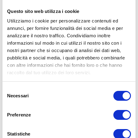
Profumo
: bergamotto
Colore
: viola
Questo sito web utilizza i cookie
Auto
per te
:
Porsche Panamera 4E
Utilizziamo i cookie per personalizzare contenuti ed
Hybrid Sport Turismo
annunci, per fornire funzionalità dei social media e per
analizzare il nostro traffico. Condividiamo inoltre
Le
gomme
ideali
:
Continental Premium
informazioni sul modo in cui utilizzi il nostro sito con i
Contact 5
nostri partner che si occupano di analisi dei dati web,
pubblicità e social media, i quali potrebbero combinarle
con altre informazioni che hai fornito loro o che hanno
raccolto dal tuo utilizzo dei loro servizi.
LA DONNA SAGITTARIO
Selezione
Necessari
del
La donna
Sagittario
ha uno spirito curioso
consenso
che la fa interessare ai temi più disparati. E’
in connessione con il mondo e proprio per le
Preferenze
caratteristiche del segno di appartenenza è
un’avventuriera per eccellenza. Adora visitare
Statistiche