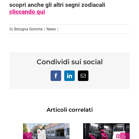
scopri anche gli altri segni zodiacali
cliccando qui
By
Bologna Gomme
|
News
|
Condividi sui social
Facebook
LinkedIn
Email
Articoli correlati
REVISIONE
TRO
SCOOTER:
RINNOVO
SIONE
OGNI
PATENTE
NO A
QUANTO
SCADUTA: