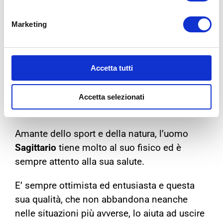
nuovi luoghi, scoprire nuove culture e fare
nuove conoscenze. Il suo carattere è
Marketing
un po’ conformista e un po’ ribelle e ciò la
rende adatta ad ogni situazione e capace di
Accetta tutti
trascinare e convincere le persone che la
circondano.
Accetta selezionati
L’UOMO
SAGITTARIO
Amante dello sport e della natura, l’uomo
Sagittario
tiene molto al suo fisico ed è
sempre attento alla sua salute.
E’ sempre ottimista ed entusiasta e questa
sua qualità, che non abbandona neanche
nelle situazioni più avverse, lo aiuta ad uscire