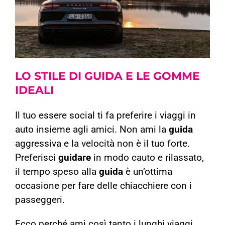
LO STILE DI
GUIDA
E LE
GOMME
IDEALI
Il tuo essere social ti fa preferire i viaggi in
auto insieme agli amici. Non ami la
guida
aggressiva e la velocità non è il tuo forte.
Preferisci
guidare
in modo cauto e rilassato,
il tempo speso alla
guida
è un’ottima
occasione per fare delle chiacchiere con i
passeggeri.
Ecco perché ami così tanto i lunghi viaggi