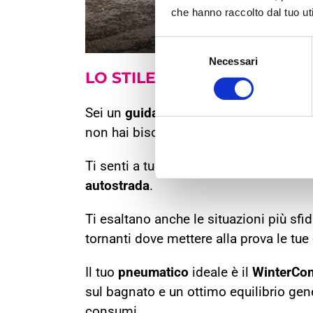
che hanno raccolto dal tuo uti
Selezione
Necessari
del
LO STILE DI
GUIDA
E LE
GO
consenso
Sei un
guidatore
a cui piace mostrare 
non hai bisogno di ostentarlo.
Ti senti a tuo agio in qualsiasi tipo di
autostrada
.
Ti esaltano anche le situazioni più sf
tornanti dove mettere alla prova le tu
Il tuo
pneumatico
ideale è il
WinterCon
sul bagnato e un ottimo equilibrio gene
consumi.