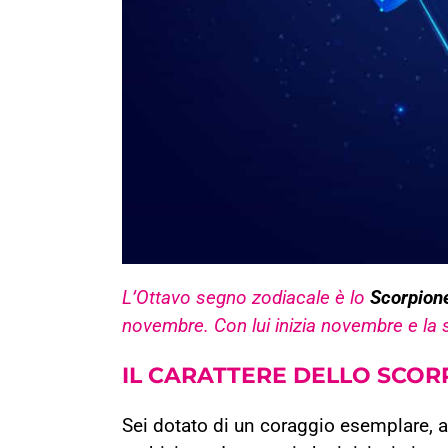
L’Ottavo segno zodiacale è lo
Scorpion
novembre. Con lui inizia novembre e la 
IL CARATTERE DELLO SCOR
Sei dotato di un coraggio esemplare, 