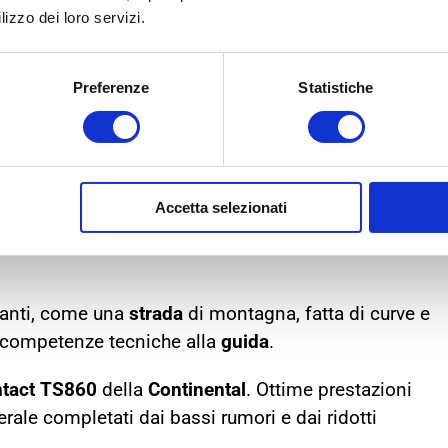
lizzo dei loro servizi.
Preferenze
Statistiche
MME
IDEALI
il proprio temperamento, sai governare la
strada
ma
Accetta selezionati
strada
, soprattutto quando guidi ad alta velocità in
idanti, come una
strada
di montagna, fatta di curve e
e competenze tecniche alla
guida
.
tact
TS860
della
Continental
. Ottime prestazioni
rale completati dai bassi rumori e dai ridotti