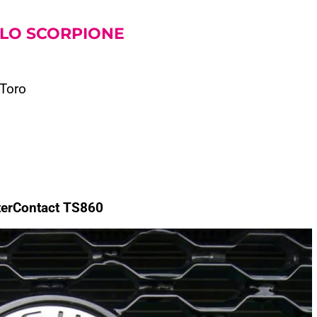
LLO SCORPIONE
 Toro
terContact TS860