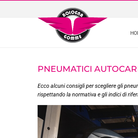
Skip
to
content
HO
PNEUMATICI AUTOCARR
Ecco alcuni consigli per scegliere gli pneu
rispettando la normativa e gli indici di rife