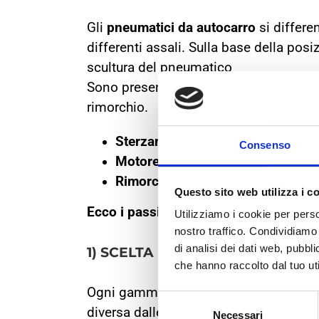
Gli
pneumatici
da autocarro
si differe
differenti assali. Sulla base della pos
scultura del pneumatico
Sono presenti tre tipi di assale negli 
rimorchio.
Sterzante
: La coppia di pneumatic
Consenso
Motore
: Garantiscono la trazione
Rimorchio
: collocati nella parte 
Questo sito web utilizza i c
Ecco i passi da seguire per scegliere 
Utilizziamo i cookie per perso
nostro traffico. Condividiamo 
di analisi dei dati web, pubbl
1) SCELTA PER IL
TIPO DI UTILIZ
che hanno raccolto dal tuo uti
Ogni gamma di pneumatici truck possie
Selezione
diversa dalle altre.
Necessari
del