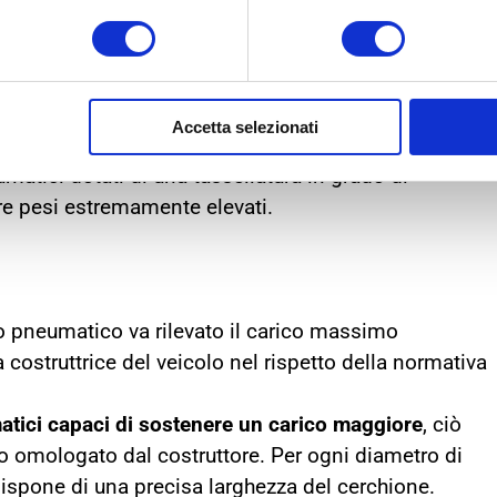
è la lunghezza media delle tratte che devono
renza
sono progettate per percorsi lunghi che si
da. Gli pneumatici
a media percorrenza
sono
Accetta selezionati
mance su diverse tipologie di manti stradali. I mezzi
matici dotati di una tassellatura in grado di
tare pesi estremamente elevati.
lo pneumatico va rilevato il carico massimo
a costruttrice del veicolo nel rispetto della normativa
tici capaci di sostenere un carico maggiore
, ciò
o omologato dal costruttore. Per ogni diametro di
ispone di una precisa larghezza del cerchione.