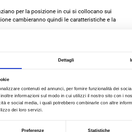
nziano per la posizione in cui si collocano sui
izione cambieranno quindi le caratteristiche e la
autocarri: assale sterzante, assale motore e assale
i anteriori che da manovrabilità al mezzo
Dettagli
 al mezzo
posteriore sotto al rimorchio
ookie
il giusto pneumatico truck:
nalizzare contenuti ed annunci, per fornire funzionalità dei socia
inoltre informazioni sul modo in cui utilizzi il nostro sito con i n
icità e social media, i quali potrebbero combinarle con altre inform
ZO
lizzo dei loro servizi.
de una destinazione di utilizzo e una struttura
Preferenze
Statistiche