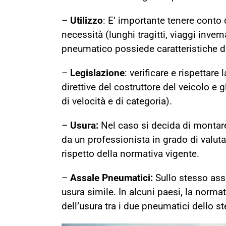
–
Utilizzo
:
E’ importante tenere conto de
necessità (lunghi tragitti, viaggi inverna
pneumatico possiede caratteristiche dif
–
Legislazione
: verificare e rispettare
direttive del costruttore del veicolo e gl
di velocità e di categoria).
–
Usura:
Nel caso si decida di montar
da un professionista in grado di valutar
rispetto della normativa vigente.
–
Assale Pneumatici:
Sullo stesso ass
usura simile. In alcuni paesi, la norm
dell’usura tra i due pneumatici dello s