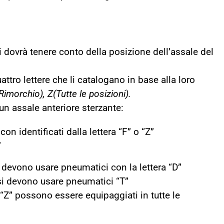
 dovrà tenere conto della posizione dell’assale del
ttro lettere che li catalogano in base alla loro
Rimorchio), Z(Tutte le posizioni).
n assale anteriore sterzante:
on identificati dalla lettera “F” o “Z”
”
 devono usare pneumatici con la lettera “D”
si devono usare pneumatici “T”
 “Z” possono essere equipaggiati in tutte le