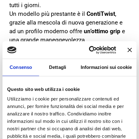
tutti i giorni.
Un modello più prestante è il
ContiTwist
,
grazie alla mescola di nuova generazione e
ad un profilo moderno offre
un’ottimo grip
e
una grande maneggevolezza.
Il
ContiLB
è la gomma perfetta per la Vespa e
per i modelli di scooter anni 50, disponibile
anche con la fascia bianca (ContiLB WW).
Consenso
Dettagli
Informazioni sui cookie
Altro pneumatico per gli amanti dello stile
retrò è il
ContiK62,
ottimo per la lunga durata
Questo sito web utilizza i cookie
e per l’elevata
capacità di carico
.
Utilizziamo i cookie per personalizzare contenuti ed
Per i veicoli elettrici, Continental ha
annunci, per fornire funzionalità dei social media e per
presentato il
ContiGO
, con un design
analizzare il nostro traffico. Condividiamo inoltre
innovativo e una moderna mescola del
informazioni sul modo in cui utilizzi il nostro sito con i
battistrada.
nostri partner che si occupano di analisi dei dati web,
pubblicità e social media, i quali potrebbero combinarle