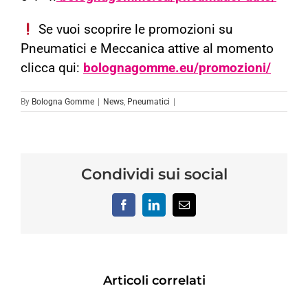
Se vuoi scoprire le promozioni su
Pneumatici e Meccanica attive al momento
clicca qui:
bolognagomme.eu/promozioni/
By
Bologna Gomme
|
News
,
Pneumatici
|
Condividi sui social
Facebook
LinkedIn
Email
Articoli correlati
REVISIONE
TRO
SCOOTER:
RINNOVO