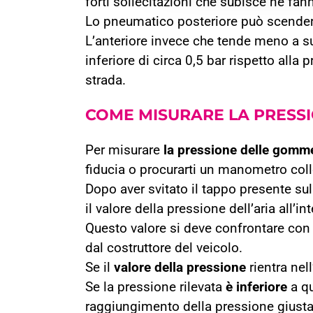
forti sollecitazioni che subisce ne f
Lo pneumatico posteriore può scendere 
L’anteriore invece che tende meno a s
inferiore di circa 0,5 bar rispetto alla 
strada.
COME MISURARE
LA PRESS
Per misurare
la pressione delle gomm
fiducia o procurarti un manometro col
Dopo aver svitato il tappo presente sul
il valore della pressione dell’aria all’
Questo valore si deve confrontare con q
dal costruttore del veicolo.
Se il
valore della pressione
rientra nell
Se la pressione rilevata
è inferiore
a qu
raggiungimento della pressione giusta