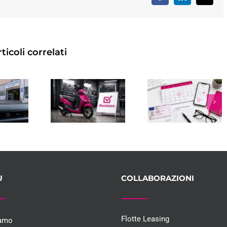
ticoli correlati
IONE
REVISIONE
ER:
RINNOVO
AUTO A
I
PATENTE
BOLOGNA:
TO
SCADUTA:
DOVE
A,
COSTI,
FARLA,
O,
TEMPI E
COME
NZA
REGOLE
PRENOTARE
2026
E COSA
OLLI
CONTROLLA
U
COLLABORAZIONI
Flotte Leasing
iamo