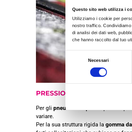
Questo sito web utilizza i c
Utilizziamo i cookie per perso
nostro traffico. Condividiamo 
di analisi dei dati web, pubbl
che hanno raccolto dal tuo uti
Selezione
Necessari
del
consenso
PRESSIONE GOMME
MOTO 
Per gli
pneumatici sportivi
pensati per 
variare.
Per la sua struttura rigida la
gomma da 