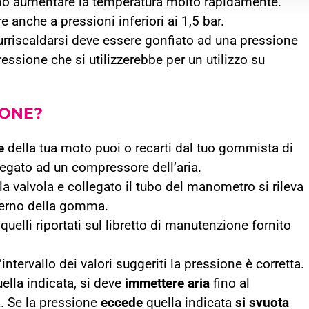
anno aumentare la temperatura molto rapidamente.
anche a pressioni inferiori ai 1,5 bar.
urriscaldarsi deve essere gonfiato ad una pressione
pressione che si utilizzerebbe per un utilizzo su
IONE?
e
della tua moto puoi o recarti dal tuo gommista di
legato ad un compressore dell’aria.
la valvola e collegato il tubo del manometro si rileva
interno della gomma.
uelli riportati sul libretto di manutenzione fornito
’intervallo dei valori suggeriti la pressione è corretta.
ella indicata, si deve
immettere aria
fino al
. Se la pressione
eccede
quella indicata
si svuota