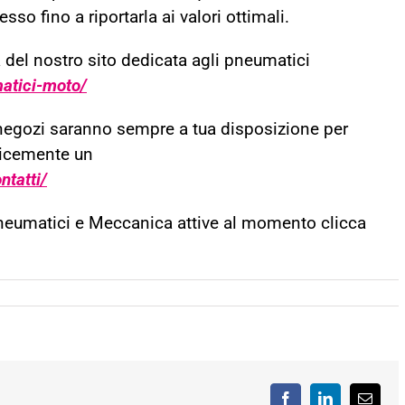
so fino a riportarla ai valori ottimali.
a del nostro sito dedicata agli pneumatici
atici-moto/
i negozi saranno sempre a tua disposizione per
plicemente un
tatti/
Pneumatici e Meccanica attive al momento clicca
Facebook
LinkedIn
Email