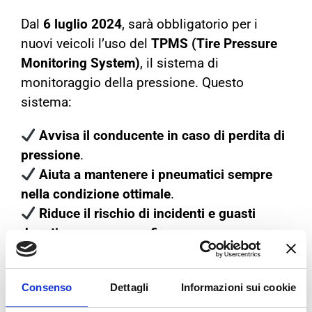
Dal
6 luglio 2024
, sarà obbligatorio per i
nuovi veicoli l’uso del
TPMS (Tire Pressure
Monitoring System)
, il sistema di
monitoraggio della pressione. Questo
sistema:
Avvisa il conducente in caso di perdita di
pressione
.
Aiuta a mantenere i pneumatici sempre
nella condizione ottimale
.
Riduce il rischio di incidenti e guasti
dovuti a gomme sgonfie
.
Se la tua auto non ha il TPMS
, controlla
manualmente la pressione con regolarità!
Consenso
Dettagli
Informazioni sui cookie