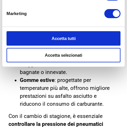
ed estive
Marketing
Le
gomme invernali
e
gomme estive
sono
progettate per funzionare in condizioni
climatiche differenti:
Accetta tutti
Gomme invernali
: realizzate con una
Accetta selezionati
mescola più morbida, garantiscono
maggiore aderenza su strade fredde,
bagnate o innevate.
Gomme estive
: progettate per
temperature più alte, offrono migliore
prestazioni su asfalto asciutto e
riducono il consumo di carburante.
Con il cambio di stagione, è essenziale
controllare la pressione dei pneumatici