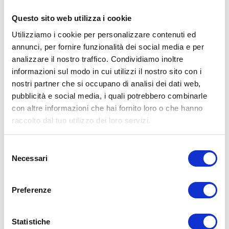
Questo sito web utilizza i cookie
Utilizziamo i cookie per personalizzare contenuti ed
annunci, per fornire funzionalità dei social media e per
analizzare il nostro traffico. Condividiamo inoltre
informazioni sul modo in cui utilizzi il nostro sito con i
nostri partner che si occupano di analisi dei dati web,
pubblicità e social media, i quali potrebbero combinarle
con altre informazioni che hai fornito loro o che hanno
raccolto dal tuo utilizzo dei loro servizi.
Cambio Gomme
Invernali-Estive: Perché
Selezione
Necessari
del
Controllare la Pressione
consenso
è Fondamentale?
Preferenze
Differenze tra gomme invernali
Statistiche