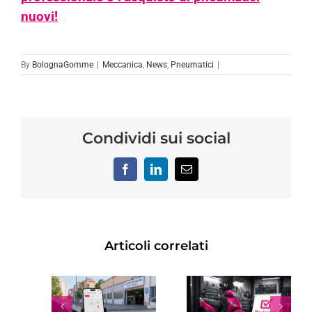
nuovi!
By
BolognaGomme
|
Meccanica
,
News
,
Pneumatici
|
Condividi sui social
Facebook
LinkedIn
Email
Articoli correlati
SIONE
REVISION
TER:
RINNOVO
AUTO A
NI
PATENTE
BOLOGNA
NTO
SCADUTA:
DOVE