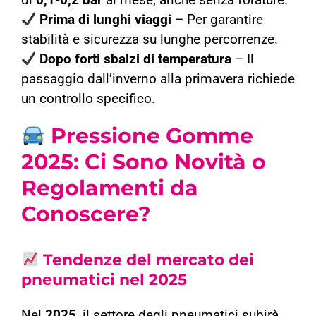
di
0,1-0,2 bar
al mese, anche senza forature.
Prima di lunghi viaggi
– Per garantire
stabilità e sicurezza su lunghe percorrenze.
Dopo forti sbalzi di temperatura
– Il
passaggio dall’inverno alla primavera richiede
un controllo specifico.
Pressione Gomme
2025: Ci Sono Novità o
Regolamenti da
Conoscere?
Tendenze del mercato dei
pneumatici nel 2025
Nel
2025
, il settore degli pneumatici subirà