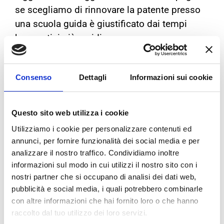
se scegliamo di rinnovare la patente presso
una scuola guida è giustificato dai tempi
burocratici più rapidi.
Consenso
Dettagli
Informazioni sui cookie
Questo sito web utilizza i cookie
Utilizziamo i cookie per personalizzare contenuti ed
annunci, per fornire funzionalità dei social media e per
analizzare il nostro traffico. Condividiamo inoltre
informazioni sul modo in cui utilizzi il nostro sito con i
nostri partner che si occupano di analisi dei dati web,
MODALITA’ E DOCUMENTI PER
pubblicità e social media, i quali potrebbero combinarle
IL
RINNOVO PATENTE
con altre informazioni che hai fornito loro o che hanno
raccolto dal tuo utilizzo dei loro servizi.