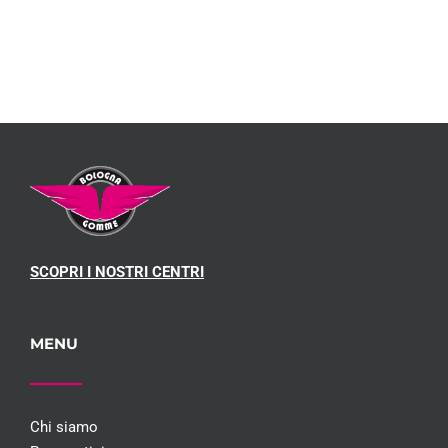
E
2026
E 
CONTROLLI
CO
SCOPRI I NOSTRI CENTRI
MENU
Chi siamo