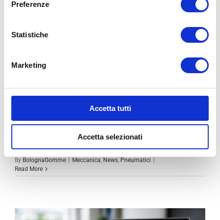
Preferenze
Statistiche
Marketing
REVISIONE MOTO: OGNI QUANTO FARLA,
COSTO, SCADENZA E CONTROLLI
Accetta tutti
La revisione moto è obbligatoria dopo 4 anni dalla [...]
Accetta selezionati
By
BolognaGomme
|
Meccanica
,
News
,
Pneumatici
|
Read More