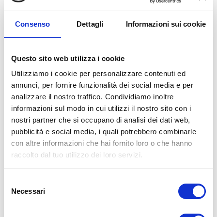
Consenso
Dettagli
Informazioni sui cookie
MULTA REVISIONE SCADUTA: IMPORTO,
Questo sito web utilizza i cookie
SANZIONI E COME AGIRE
Utilizziamo i cookie per personalizzare contenuti ed
annunci, per fornire funzionalità dei social media e per
La revisione auto scaduta non è solo una questione [...]
analizzare il nostro traffico. Condividiamo inoltre
informazioni sul modo in cui utilizzi il nostro sito con i
nostri partner che si occupano di analisi dei dati web,
By
BolognaGomme
|
Meccanica
,
News
,
Pneumatici
|
pubblicità e social media, i quali potrebbero combinarle
Read More
con altre informazioni che hai fornito loro o che hanno
raccolto dal tuo utilizzo dei loro servizi.
Selezione
Necessari
del
consenso