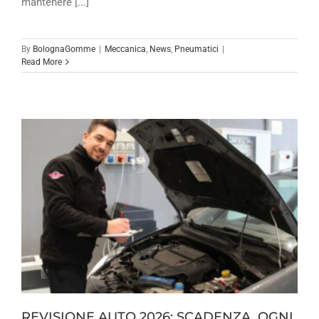
mantenere [...]
By
BolognaGomme
|
Meccanica
,
News
,
Pneumatici
|
Read More
REVISIONE AUTO 2026: SCADENZA, OGNI