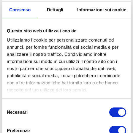
tipologie di fondo stradale a diverse velocità.
Consenso
Dettagli
Informazioni sui cookie
Test sul bagnato:
In questa prova è stata
valutata la distanza di arresto della
Questo sito web utilizza i cookie
vettura da 80 a 20 Km/h su un fondo
Utilizziamo i cookie per personalizzare contenuti ed
bagnato. La guida sul bagnato è valutata
annunci, per fornire funzionalità dei social media e per
su una media dei tempi sul giro attorno
analizzare il nostro traffico. Condividiamo inoltre
alla pista di guida sul bagnato di ATP,
informazioni sul modo in cui utilizzi il nostro sito con i
che combina una serie di curve con
nostri partner che si occupano di analisi dei dati web,
diverse superfici. L’anello bagnato
pubblicità e social media, i quali potrebbero combinarle
con altre informazioni che hai fornito loro o che hanno
misura il grip laterale e questo risultato
raccolto dal tuo utilizzo dei loro servizi.
viene valutato in base al tempo sul giro
medio.
Selezione
Test sulla neve:
Trazione e frenata su
Necessari
del
rettilineo innevato sono stati testati
consenso
accelerando fino a poco più di 35 km/h
Preferenze