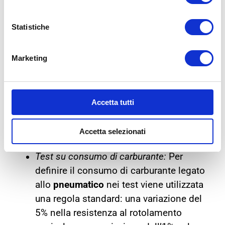
e poi frenando fino all’arresto. Viene
misurato il tempo impiegato per passare
Statistiche
da 5 a 35 km/h, insieme alla distanza
impiegata per rallentare tra le stesse
velocità. Il risultato finale viene poi
Marketing
calcolato facendo la media dei tempi.
Test su asciutto:
Le prestazioni dello
pneumatico
sull’asciutto sono state
Accetta tutti
giudicate in base ai tempi sul giro e
misurando la distanza di frenata da 100
Accetta selezionati
Km/h.
Test su consumo di carburante:
Per
definire il consumo di carburante legato
allo
pneumatico
nei test viene utilizzata
una regola standard: una variazione del
5% nella resistenza al rotolamento