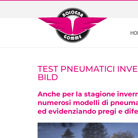
Skip
to
content
HO
TEST PNEUMATICI INVE
BILD
Anche per la stagione invern
numerosi modelli di pneumati
ed evidenziando pregi e difet