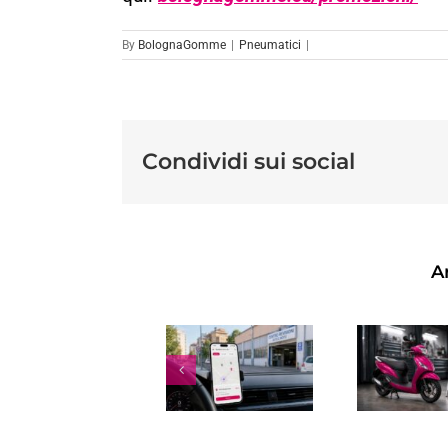
By
BolognaGomme
|
Pneumatici
|
Condividi sui social
Ar
REVISIONE
RE
SCOOTER:
RINNOVO
A
OGNI
PATENTE
B
QUANTO
SCADUTA:
FARLA,
COSTI,
COSTO,
TEMPI E
SCADENZA
REGOLE
P