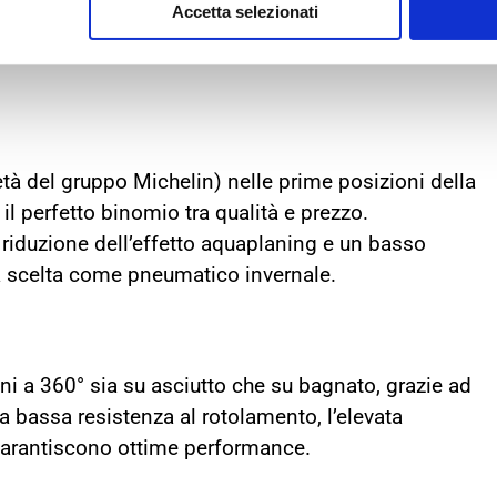
conferma una certezza del segmento. L’Alpin 6 è
Accetta selezionati
 lunga durata e con caratteristiche invernali di
età del gruppo Michelin) nelle prime posizioni della
 il perfetto binomio tra qualità e prezzo.
riduzione dell’effetto aquaplaning e un basso
a scelta come pneumatico invernale.
oni a 360° sia su asciutto che su bagnato, grazie ad
a bassa resistenza al rotolamento, l’elevata
garantiscono ottime performance.