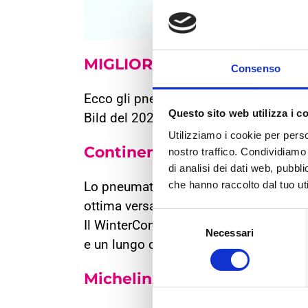
MIGLIORI PNEUMATICI
INVE
Consenso
Ecco gli pneumatici invernali che si so
Questo sito web utilizza i c
Bild del 2021.
Utilizziamo i cookie per perso
Continental WinterContact
nostro traffico. Condividiamo 
di analisi dei dati web, pubbl
che hanno raccolto dal tuo uti
Lo pneumatico invernale di Continental 
ottima versatilità, offrendo sicurezza 
Selezione
Il WinterContact TS870 garantisce brev
Necessari
del
e un lungo chilometraggio.
consenso
Michelin Alpin 6