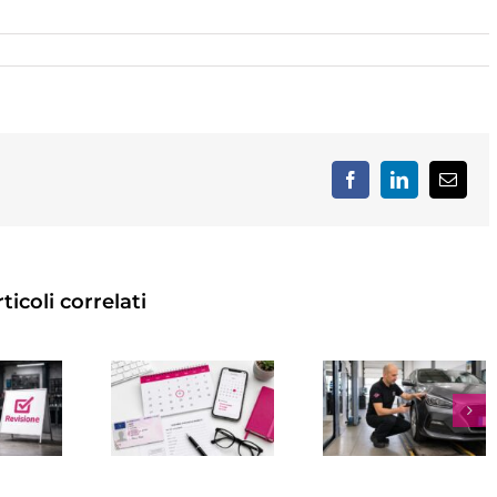
Facebook
LinkedIn
Email
ticoli correlati
VISIONE
REVISI
UTO A
MULTA
MOTO
OLOGNA:
REVISIONE
OGNI
DOVE
SCADUTA:
QUANT
FARLA,
IMPORTO,
FARLA
COME
SANZIONI
COSTO
RENOTARE
E COME
SCADE