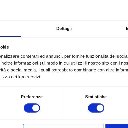
RNALI 2021:
TEST AUTO BILD
Dettagli
no classificati nelle prime 5 posizioni nei test Auto
ookie
nalizzare contenuti ed annunci, per fornire funzionalità dei socia
 TS870
inoltre informazioni sul modo in cui utilizzi il nostro sito con i n
icità e social media, i quali potrebbero combinarle con altre inform
lizzo dei loro servizi.
ottiene i punteggi più alti nel test grazie alla sua
e comfort su asciutto, neve e bagnato.
issimi spazi di frenata, un’eccellente manovrabilità
Preferenze
Statistiche