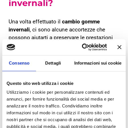
invernali?
Una volta effettuato il
cambio gomme
invernali
, ci sono alcune accortezze che
possono aiutarti a preservare le prestazioni
dei tuoi pneumatici durante tutta la stagione
fredda:
Consenso
Dettagli
Informazioni sui cookie
Controllare regolarmente la pressione
:
Le temperature fredde possono ridurre la
pressione dei pneumatici. È importante
Questo sito web utilizza i cookie
controllarla almeno una volta al mese.
Utilizziamo i cookie per personalizzare contenuti ed
Equilibratura e convergenza
: Dopo il
annunci, per fornire funzionalità dei social media e per
analizzare il nostro traffico. Condividiamo inoltre
cambio gomme, è consigliato verificare
informazioni sul modo in cui utilizzi il nostro sito con i
che l’equilibratura e la convergenza delle
nostri partner che si occupano di analisi dei dati web,
ruote siano corrette per evitare consumi
pubblicità e social media, i quali potrebbero combinarle