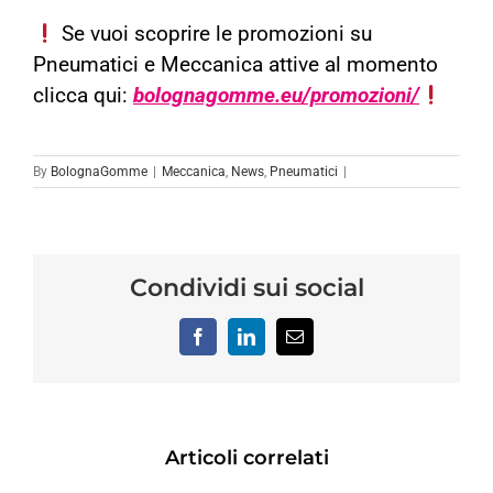
Se vuoi scoprire le promozioni su
Pneumatici e Meccanica attive al momento
clicca
qui:
bolognagomme.eu/promozioni/
By
BolognaGomme
|
Meccanica
,
News
,
Pneumatici
|
Condividi sui social
Facebook
LinkedIn
Email
Articoli correlati
SIONE
REVISION
TER:
RINNOVO
AUTO A