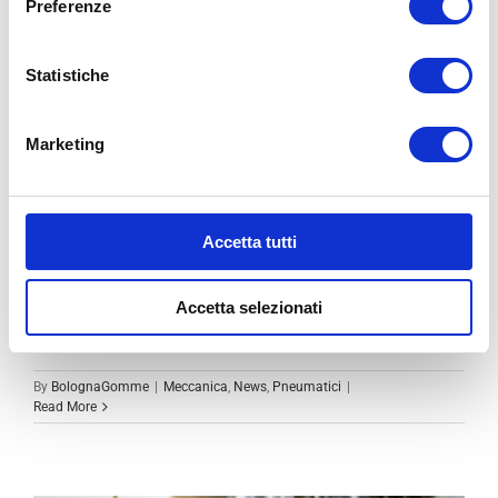
Preferenze
Statistiche
Marketing
SPIA PRESSIONE GOMME: COSA
Accetta tutti
SIGNIFICA E COSA FARE
Accetta selezionati
La spia pressione gomme è uno dei segnali più [...]
By
BolognaGomme
|
Meccanica
,
News
,
Pneumatici
|
Read More