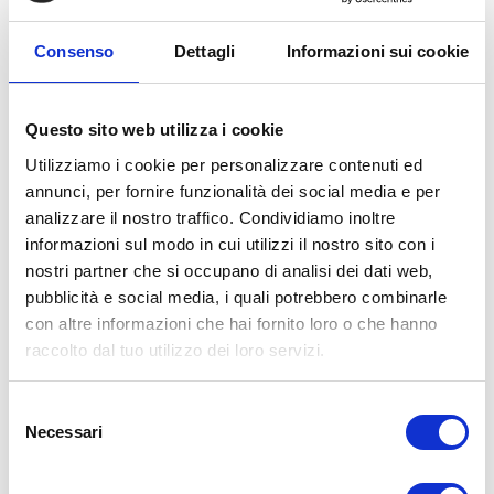
Consenso
Dettagli
Informazioni sui cookie
Questo sito web utilizza i cookie
BOLLO SCADENZE 2026: CALCOLO E
Utilizziamo i cookie per personalizzare contenuti ed
COME VEDERE QUANDO SCADE
annunci, per fornire funzionalità dei social media e per
analizzare il nostro traffico. Condividiamo inoltre
Il bollo auto è una tassa obbligatoria che ogni [...]
informazioni sul modo in cui utilizzi il nostro sito con i
nostri partner che si occupano di analisi dei dati web,
pubblicità e social media, i quali potrebbero combinarle
By
BolognaGomme
|
Meccanica
,
News
,
Pneumatici
|
con altre informazioni che hai fornito loro o che hanno
Read More
raccolto dal tuo utilizzo dei loro servizi.
Selezione
Necessari
del
consenso