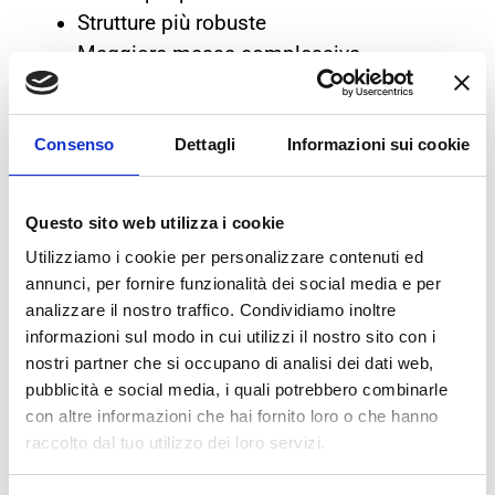
Strutture più robuste
Maggiore massa complessiva
Un peso superiore comporta un carico
maggiore sull’impianto frenante, inclusi i
Consenso
Dettagli
Informazioni sui cookie
freni a tamburo posteriori.
Stress maggiore in fase di
Questo sito web utilizza i cookie
frenata
Utilizziamo i cookie per personalizzare contenuti ed
annunci, per fornire funzionalità dei social media e per
Nei motori diesel si registra spesso:
analizzare il nostro traffico. Condividiamo inoltre
informazioni sul modo in cui utilizzi il nostro sito con i
Coppia più elevata ai bassi regimi
nostri partner che si occupano di analisi dei dati web,
Utilizzo frequente in ambito urbano o
pubblicità e social media, i quali potrebbero combinarle
con altre informazioni che hai fornito loro o che hanno
lavorativo
raccolto dal tuo utilizzo dei loro servizi.
Maggior carico trasportato