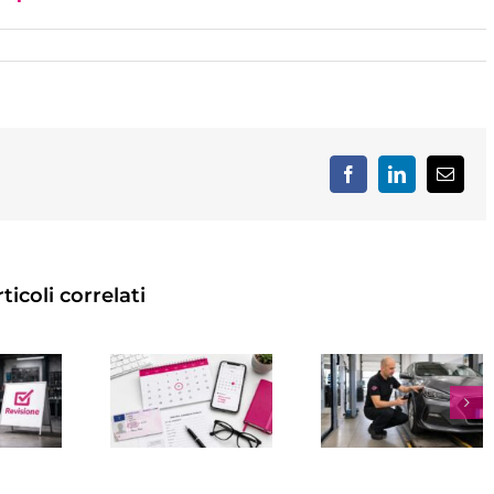
Facebook
LinkedIn
Email
ticoli correlati
EVISIONE
REVISI
AUTO A
MULTA
MOTO
OLOGNA:
REVISIONE
OGNI
DOVE
SCADUTA:
QUAN
FARLA,
IMPORTO,
FARLA
COME
SANZIONI
COSTO
RENOTARE
E COME
SCADE