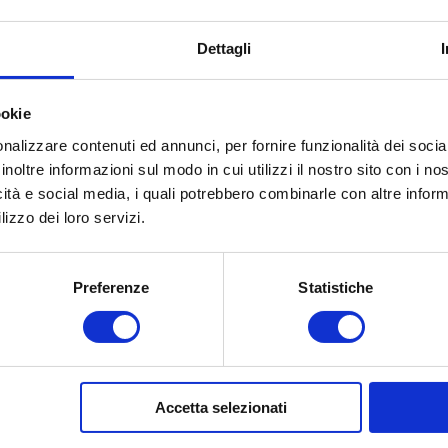
inental include pneumatici per autocarri, pullman e
Dettagli
pneumatici commerciali Continental si dividono in due
ookie
nalizzare contenuti ed annunci, per fornire funzionalità dei socia
inoltre informazioni sul modo in cui utilizzi il nostro sito con i n
icità e social media, i quali potrebbero combinarle con altre inform
, soprattutto nelle aree adiacenti alle città in
lizzo dei loro servizi.
sibili e confortevoli, adatti sia per il trasporto
 Mentre la domanda di pneumatici per autobus e
geri rimangono le stesse – confort e sicurezza.
Preferenze
Statistiche
essità del trasporto pubblico con tre nuove linee di
 Coach, Conti CityPlus e Conti Urban.
Accetta selezionati