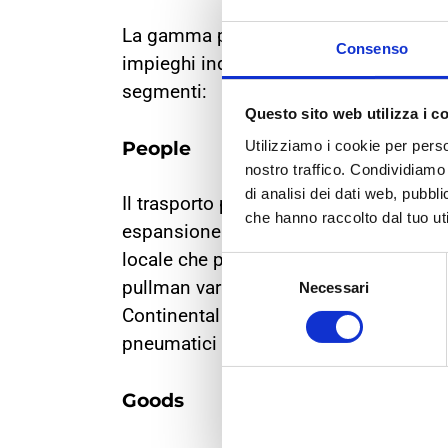
La gamma per veicoli commerciali Cont
Consenso
impieghi industriali. Le tipologie di 
segmenti:
Questo sito web utilizza i c
People
Utilizziamo i cookie per perso
nostro traffico. Condividiamo 
di analisi dei dati web, pubbl
Il trasporto pubblico è in forte crescita
che hanno raccolto dal tuo uti
espansione. Autobus e pullman sono fles
locale che per quello a lungo raggio.
Selezione
pullman varia, le richieste dei passeg
Necessari
del
consenso
Continental copre perfettamente le nec
pneumatici della Generazione 3: Conti
Goods