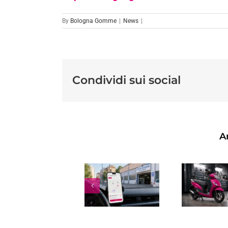
By
Bologna Gomme
|
News
|
Condividi sui social
Ar
REVISIONE
R
SCOOTER:
RINNOVO
OGNI
PATENTE
B
QUANTO
SCADUTA:
FARLA,
COSTI,
COSTO,
TEMPI E
SCADENZA
REGOLE
P