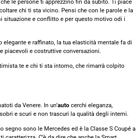
i che le persone ti apprezzino fin da subito. Ti piace
oltare chi ti sta vicino. Pensi che con le parole e la
 situazione e conflitto e per questo motivo odi i
legante e raffinato, la tua elasticità mentale fa di
e piacevoli e costruttive conversazioni.
mista te e chi ti sta intorno, che rimarrà colpito
natoti da Venere. In un’
auto
cerchi eleganza,
 sobri e scuri e non trascuri la qualità degli interni.
 tuo segno sono le Mercedes ed è la Classe S Coupé a
 ti caratterizza. C’è da dire che anche la Smart