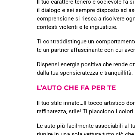
Il tuo carattere tenero e socievole fa s
il dialogo e sei sempre disposto ad asc
comprensione si riesca a risolvere ogni
contesti violenti e le ingiustizie.
Ti contraddistingue un comportamento e
te un partner affascinante con cui aver
Dispensi energia positiva che rende otti
dalla tua spensieratezza e tranquillità.
L’
AUTO
CHE FA PER TE
Il tuo stile innato…Il tocco artistico do
raffinatezza, stile! Ti piacciono i colori
Le auto più facilmente associabili al
riunire in una sola vettura tutto ciò che