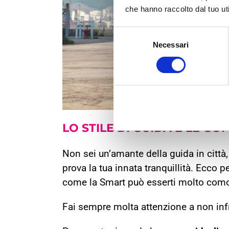
che hanno raccolto dal tuo uti
Selezione
Necessari
del
consenso
LO STILE DI
GUIDA
E LE
GO
Non sei un’amante della guida in città, 
prova la tua innata tranquillità. Ecco 
come la Smart può esserti molto comod
Fai sempre molta attenzione a non infra