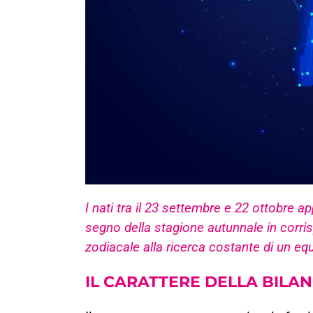
I nati tra il 23 settembre e 22 ottobre a
segno della stagione autunnale in corr
zodiacale alla ricerca costante di un equi
IL CARATTERE DELLA BILAN