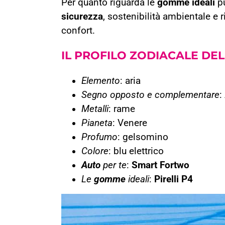
Per quanto riguarda le
gomme ideali
pu
sicurezza
, sostenibilità ambientale e 
confort.
IL PROFILO ZODIACALE DEL
Elemento
: aria
Segno opposto e complementare
:
Metalli
: rame
Pianeta
: Venere
Profumo
: gelsomino
Colore
: blu elettrico
Auto
per te
:
Smart Fortwo
Le
gomme
ideali
:
Pirelli P4