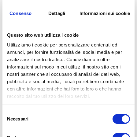
possibile rivolgersi a
officine specializzate,
Consenso
Dettagli
Informazioni sui cookie
gommisti di fiducia ed e-commerce
certificati
che offrono ampia scelta e spesso
promozioni stagionali. A Bologna Gomme, ad
Questo sito web utilizza i cookie
esempio, combiniamo vendita e consulenza
Utilizziamo i cookie per personalizzare contenuti ed
personalizzata, permettendoti di trovare la
annunci, per fornire funzionalità dei social media e per
soluzione ideale in base al tipo di veicolo e
analizzare il nostro traffico. Condividiamo inoltre
allo stile di guida.
informazioni sul modo in cui utilizzi il nostro sito con i
nostri partner che si occupano di analisi dei dati web,
Conclusione
: investire in pneumatici ad
pubblicità e social media, i quali potrebbero combinarle
con altre informazioni che hai fornito loro o che hanno
alte prestazioni significa garantire
maggiore
raccolto dal tuo utilizzo dei loro servizi.
sicurezza, durata nel tempo e un’esperienza
di guida superiore
.
Selezione
Necessari
del
Fattori che influenzano
consenso
la scelta degli