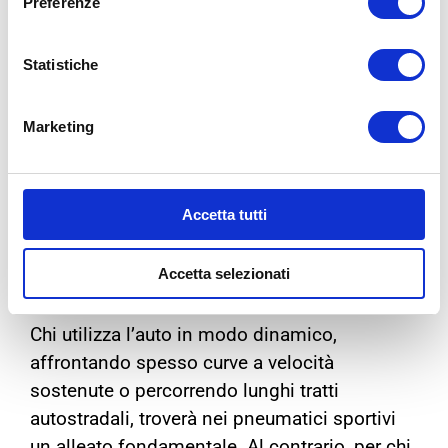
Preferenze
pneumatici sportivi
Statistiche
La scelta degli
pneumatici ad alte prestazioni
dipende da diversi fattori che incidono in
Marketing
modo diretto sulla sicurezza e sull’esperienza
di guida.
Accetta tutti
Stile di guida e utilizzo del
veicolo
Accetta selezionati
Chi utilizza l’auto in modo dinamico,
affrontando spesso curve a velocità
sostenute o percorrendo lunghi tratti
autostradali, troverà nei pneumatici sportivi
un alleato fondamentale. Al contrario, per chi