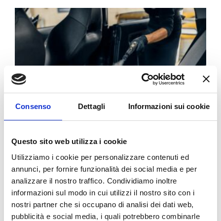
Consenso
Dettagli
Informazioni sui cookie
Questo sito web utilizza i cookie
LAVAGGIO AUTO A VAPORE
Utilizziamo i cookie per personalizzare contenuti ed
annunci, per fornire funzionalità dei social media e per
Grazie alle sue capacità igienizzanti e non aggressive il
lavaggio [...]
analizzare il nostro traffico. Condividiamo inoltre
informazioni sul modo in cui utilizzi il nostro sito con i
nostri partner che si occupano di analisi dei dati web,
By
BolognaGomme
|
Meccanica
|
pubblicità e social media, i quali potrebbero combinarle