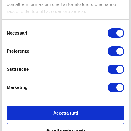
Read More
con altre informazioni che hai fornito loro o che hanno
raccolto dal tuo utilizzo dei loro servizi.
Selezione
Necessari
del
consenso
Preferenze
Statistiche
Marketing
PNEUMATICI AUTOCARRO: GUIDA ALLA
SCELTA
Accetta tutti
Ecco alcuni consigli per scegliere gli pneumatici
Accetta selezionati