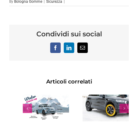
By
Bologna Gomme
|
Sicurezza
|
Condividi sui social
Facebook
LinkedIn
Email
Articoli correlati
OBBLIGO
CALZE DA
PNEUMATICI
NEVE O
C
INVERNALI
CATENE
D
2023: 15
DA NEVE
NOVEMBRE