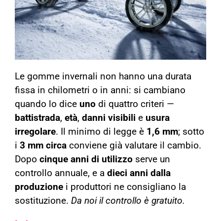
Le gomme invernali non hanno una durata
fissa in chilometri o in anni: si cambiano
quando lo dice
uno
di quattro criteri —
battistrada
,
età
,
danni visibili
e
usura
irregolare
. Il minimo di legge è
1,6 mm
; sotto
i
3 mm circa
conviene già valutare il cambio.
Dopo
cinque anni di utilizzo
serve un
controllo annuale, e a
dieci anni dalla
produzione
i produttori ne consigliano la
sostituzione.
Da noi il controllo è gratuito.