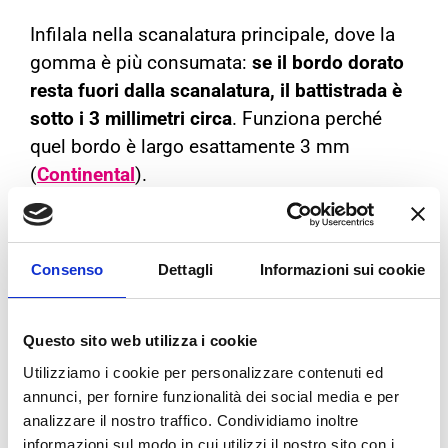
Infilala nella scanalatura principale, dove la
gomma è più consumata:
se il bordo dorato
resta fuori dalla scanalatura, il battistrada è
sotto i 3 millimetri circa
. Funziona perché
quel bordo è largo esattamente 3 mm
(
Continental
).
Con il profondimetro
Consenso
Dettagli
Informazioni sui cookie
È lo strumento che usiamo noi, e dà il
numero esatto in decimi di millimetro. Va
usato in più punti della stessa gomma: se le
Questo sito web utilizza i cookie
misure sono diverse fra bordo e centro, il
Utilizziamo i cookie per personalizzare contenuti ed
problema non è l’età ma la pressione.
annunci, per fornire funzionalità dei social media e per
analizzare il nostro traffico. Condividiamo inoltre
Con il TWI, l’indicatore di usura
informazioni sul modo in cui utilizzi il nostro sito con i