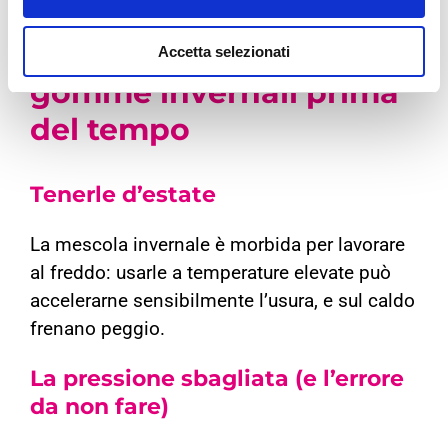
Trova il centro più vicino
.
Cosa consuma le
Accetta selezionati
gomme invernali prima
del tempo
Tenerle d’estate
La mescola invernale è morbida per lavorare
al freddo: usarle a temperature elevate può
accelerarne sensibilmente l’usura, e sul caldo
frenano peggio.
La pressione sbagliata (e l’errore
da non fare)