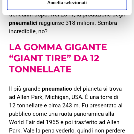
Accetta selezionati
pneumatici
per i suoi giochi di costruzione
trent’anni dopo. Nel 2011, la produzione degli
pneumatici
raggiunse 318 milioni. Sembra
incredibile, no?
LA
GOMMA
GIGANTE
“GIANT TIRE”
DA 12
TONNELLATE
Il più grande
pneumatico
del pianeta si trova
ad Allen Park, Michigan, USA. È una torre di
12 tonnellate e circa 243 m. Fu presentato al
pubblico come una ruota panoramica alla
World Fair del 1965 e poi trasferito ad Allen
Park. Vale la pena vederlo, quindi non perdere