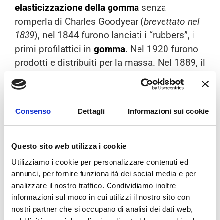
elasticizzazione della gomma
senza
romperla di Charles Goodyear (
brevettato nel
1839
), nel 1844 furono lanciati i “rubbers”, i
primi
profilattici
in
gomma
. Nel
1920 furono
prodotti e distribuiti per la massa. Nel
1889, il
chirurgo
statunitense
William Stewart
Halsted
commissionò alla fabbrica dei guanti
di
gomma
per proteggere le mani di una sua
Consenso
Dettagli
Informazioni sui cookie
infermiera allergica ai disinfettanti adoperati
in sala operatoria. Questi guanti sarebbero
stati successivamente utilizzati dai chirurghi
Questo sito web utilizza i cookie
che fino ad allora avevano operato a mani
Utilizziamo i cookie per personalizzare contenuti ed
nude.
annunci, per fornire funzionalità dei social media e per
analizzare il nostro traffico. Condividiamo inoltre
LEGO
: IL PRIMO
informazioni sul modo in cui utilizzi il nostro sito con i
nostri partner che si occupano di analisi dei dati web,
PRODUTTORE DI