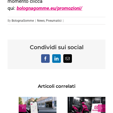
momento clicca
qui:
bolognagomme.eu/promozioni/
By
BolognaGomme
|
News
,
Pneumatici
|
Condividi sui social
Facebook
LinkedIn
Email
Articoli correlati
REVISIONE
TRO
SCOOTER:
RINNOVO
SIONE
OGNI
PATENTE
NO A
QUANTO
SCADUTA: