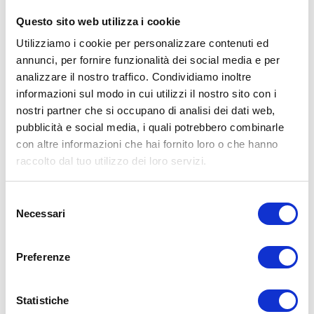
Questo sito web utilizza i cookie
Utilizziamo i cookie per personalizzare contenuti ed
5.
RICICLO
annunci, per fornire funzionalità dei social media e per
analizzare il nostro traffico. Condividiamo inoltre
Quando gli
pneumatici
non sono più adatti al
informazioni sul modo in cui utilizzi il nostro sito con i
nostri partner che si occupano di analisi dei dati web,
riutilizzo, possono essere
sottoposti a riciclo
.
pubblicità e social media, i quali potrebbero combinarle
Un metodo comune è la triturazione degli
con altre informazioni che hai fornito loro o che hanno
pneumatici usati
in granuli di gomma, che
raccolto dal tuo utilizzo dei loro servizi.
possono essere utilizzati come materia prima
per prodotti come asfalto modificato con
Selezione
gomma o piste da corsa. Alcuni pneumatici
Necessari
del
vengono anche scomposti in oli, carbone o
consenso
gas. Questi processi riducono i rifiuti e
Preferenze
sfruttano al massimo il valore degli
pneumatici fuori uso (PFU)
.
Statistiche