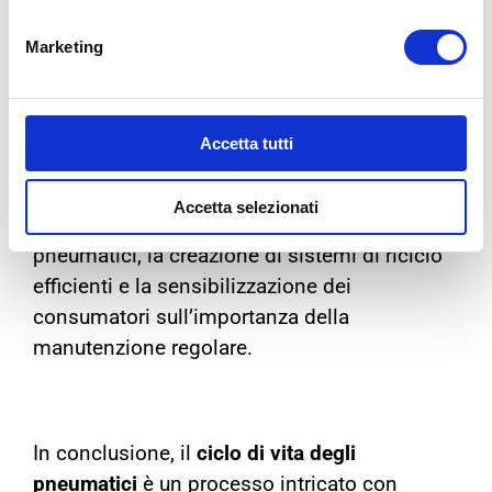
6.
APPROCCIO SOSTENIBILE
Marketing
Una gestione adeguata degli pneumatici è
essenziale per
ridurre l’impatto ambientale.
Questo implica la ricerca continua di
Accetta tutti
materiali alternativi più sostenibili per la
produzione, la promozione dell’efficienza dei
Accetta selezionati
veicoli per aumentare la durata degli
pneumatici, la creazione di sistemi di riciclo
efficienti e la sensibilizzazione dei
consumatori sull’importanza della
manutenzione regolare.
In conclusione, il
ciclo di vita degli
pneumatici
è un processo intricato con