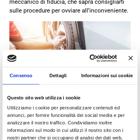
meccanico di fiducia, che saprà consigliarti
sulle procedure per ovviare all’inconveniente.
Consenso
Dettagli
Informazioni sui cookie
Questo sito web utilizza i cookie
Utilizziamo i cookie per personalizzare contenuti ed
COME PREVENIRE IL
FLAT
annunci, per fornire funzionalità dei social media e per
SPOTTING
analizzare il nostro traffico. Condividiamo inoltre
informazioni sul modo in cui utilizzi il nostro sito con i
nostri partner che si occupano di analisi dei dati web,
Un metodo per attenuare il rischio di
flat