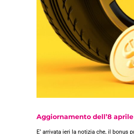
Aggiornamento dell’8 aprile
E’ arrivata ieri la notizia che, il bon