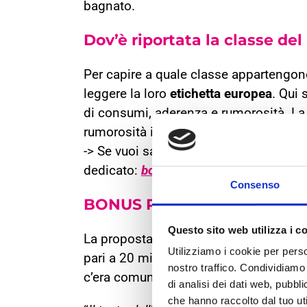
bagnato.
Dov’è riportata la classe de
Per capire a quale classe appartengo
leggere la loro
etichetta europea
. Qui 
di consumi, aderenza e rumorosità. La c
rumorosità invece viene valutata solo c
-> Se vuoi saperne di più sull’etichetta
dedicato:
bolognagomme.eu/etichetta-
Consenso
BONUS PNEUMATICI:
IL CO
Questo sito web utilizza i c
La proposta del bonus pneumatici pre
Utilizziamo i cookie per perso
pari a 20 milioni di euro. Come previs
nostro traffico. Condividiamo 
c’era comunque molta incertezza sulla 
di analisi dei dati web, pubbl
che hanno raccolto dal tuo uti