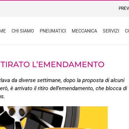
PREV
ME
CHI SIAMO
PNEUMATICI
MECCANICA
SERVIZI
C
RITIRATO L’EMENDAMENTO
ava da diverse settimane, dopo la proposta di alcuni
 però, è arrivato il ritiro dell’emendamento, che blocca di
us.