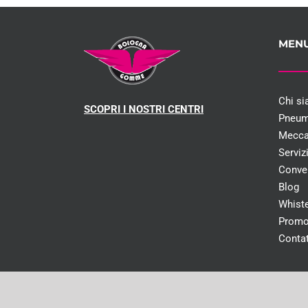
LA SEDE
E
CONTROLLI
MEN
Chi s
SCOPRI I NOSTRI CENTRI
Pneum
Mecca
Serviz
Conve
Blog
Whist
Promo
Contat