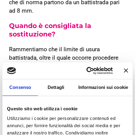
che di norma partono da un battistrada pari
ad 8 mm.
Quando è consigliata la
sostituzione?
Rammentiamo che il limite di usura
battistrada, oltre il quale occorre procedere
alla sostituzione del pneumatico, è pari ad
1,6 mm sia per gli pneumatici estivi sia per
quelli invernali.
Consenso
Dettagli
Informazioni sui cookie
Non è consigliabile arrivare al limite minimo
di usura per procedere alla sostituzione dei
propri pneumatici poiché una volta raggiunto
Questo sito web utilizza i cookie
il livello minimo il pneumatico ha perso
Utilizziamo i cookie per personalizzare contenuti ed
qualsiasi caratteristica di sicurezza. Per cui si
annunci, per fornire funzionalità dei social media e per
analizzare il nostro traffico. Condividiamo inoltre
suggerisce di procedere alla sostituzione