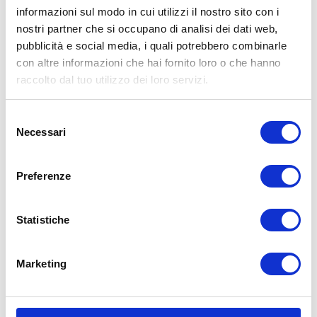
informazioni sul modo in cui utilizzi il nostro sito con i
degli pneumatici estivi dai 2 ai 3 mm di
nostri partner che si occupano di analisi dei dati web,
residuo battistrada permettendo al
pubblicità e social media, i quali potrebbero combinarle
pneumatico di continuare a lavorare in
con altre informazioni che hai fornito loro o che hanno
sicurezza sopratutto sul bagnato.
raccolto dal tuo utilizzo dei loro servizi.
Per gli pneumatici invernali il suggerimento
per la sostituzione varia dai 3 ai 4 mm in
Selezione
Necessari
quanto il pneumatico al di sotto di questi mm
del
consenso
perde le caratteristiche meccaniche e
chimiche che lo rendono realmente efficace
Preferenze
in condizioni di neve, ghiaccio e bagnato.
Statistiche
MARCATURE
SUL FIANCO DELLO
PNEUMATICO
Marketing
Il modo più evidente per distinguere un
pneumatico estivo, al di là dell’analisi del