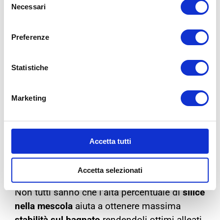
Necessari
del
consenso
Preferenze
Statistiche
pneumatici invernali per il bagnato
Marketing
Gli pneumatici invernali
grazie ai loro
disegni studiati per
espellere più acqua
e alla
profonda
scolpitura del battistrada
sono i
Accetta tutti
migliori alleati contro il fenomeno dell’
acquaplaning
.
Accetta selezionati
Non tutti sanno che l’alta percentuale di
silice
nella mescola
aiuta a ottenere massima
stabilità sul bagnato
rendendoli ottimi alleati