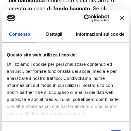
del battistrada
influiscono sulla distanza di
arresto in caso di
fondo bagnato
. Se gli
pneumatici sono troppo gonfi
o
troppo
sgonfi,
potrebbero usurarsi in modo
irregolare, con una conseguente aderenza
Consenso
Dettagli
Informazioni sui cookie
non uniforme in caso di
frenata.
PNEUMATICI
Questo sito web utilizza i cookie
Utilizziamo i cookie per personalizzare contenuti ed
INVERNALI
.. I MIGLIORI
annunci, per fornire funzionalità dei social media e per
ALLEATI CONTRO IL MAL
analizzare il nostro traffico. Condividiamo inoltre
informazioni sul modo in cui utilizzi il nostro sito con i
TEMPO
nostri partner che si occupano di analisi dei dati web,
pubblicità e social media, i quali potrebbero combinarle
con altre informazioni che hai fornito loro o che hanno
raccolto dal tuo utilizzo dei loro servizi.
Selezione