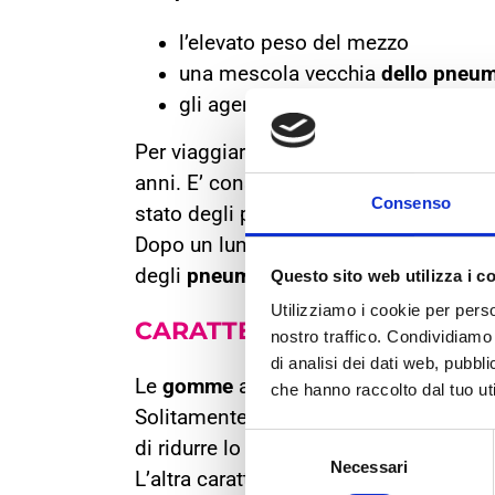
l’elevato peso del mezzo
una mescola vecchia
dello pneu
gli agenti atmosferici
Per viaggiare sicuri è opportuno quindi
anni. E’ consigliabile controllare sem
Consenso
stato degli pneumatici prima di metters
Dopo un lungo periodo di sosta del
ca
degli
pneumatici
, anche se non hanno r
Questo sito web utilizza i c
Utilizziamo i cookie per perso
CARATTERISTICHE DEGLI
P
nostro traffico. Condividiamo 
di analisi dei dati web, pubbl
Le
gomme
adatte ai
camper
sono ricono
che hanno raccolto dal tuo uti
Solitamente possiedono una
mescola
Selezione
di ridurre lo spazio di frenata, fattore
Necessari
del
L’altra caratteristica di una buona
gom
consenso