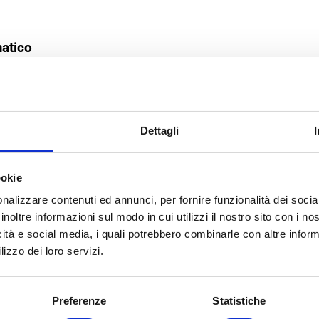
matico
 sostituire gli pneumatici del proprio
camper
ogni 5
pre, dopo un lungo periodo di sosta del mezzo lo
Dettagli
i in viaggio.
mper
, è sempre consigliato effettuare un controllo
aggiunto i 5 anni di utilizzo.
ookie
nalizzare contenuti ed annunci, per fornire funzionalità dei socia
NEUMATICI PER CAMPER
inoltre informazioni sul modo in cui utilizzi il nostro sito con i n
icità e social media, i quali potrebbero combinarle con altre inform
scibili dall’etichetta “
camping
“.
lizzo dei loro servizi.
 morbida
, in grado di offrire una migliore aderenza e
 importante soprattutto sul bagnato.
Preferenze
Statistiche
ma da camper
è la sua struttura rinforzata che,