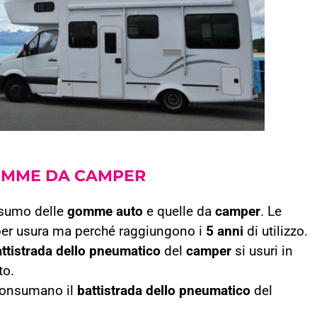
MME DA CAMPER
nsumo delle
gomme auto
e quelle da
camper
. Le
er usura ma perché raggiungono i
5 anni
di utilizzo.
ttistrada dello pneumatico
del
camper
si usuri in
to.
i consumano il
battistrada dello pneumatico
del