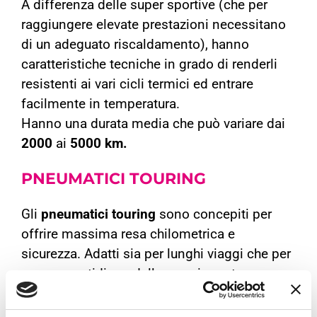
A differenza delle super sportive (che per
raggiungere elevate prestazioni necessitano
di un adeguato riscaldamento), hanno
caratteristiche tecniche in grado di renderli
resistenti ai vari cicli termici ed entrare
facilmente in temperatura.
Hanno una durata media che può variare dai
2000
ai
5000 km.
PNEUMATICI
TOURING
Gli
pneumatici touring
sono concepiti per
offrire massima resa chilometrica e
sicurezza. Adatti sia per lunghi viaggi che per
un uso quotidiano della propria moto.
Il
battistrada
scolpito e la
mescola
dura
permettono alla
gomma
di adattarsi a tutte le