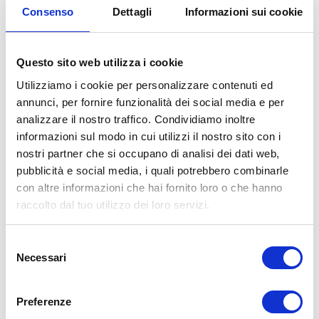
Consenso
Dettagli
Informazioni sui cookie
condizione metereologiche, mantenendo la
tenuta di strada a qualsiasi temperatura.
Sono gli
pneumatici da moto
più resistenti e
Questo sito web utilizza i cookie
longevi, con una durata media di
oltre
10000
Utilizziamo i cookie per personalizzare contenuti ed
Km.
annunci, per fornire funzionalità dei social media e per
analizzare il nostro traffico. Condividiamo inoltre
PNEUMATICI
ENDURO
E
informazioni sul modo in cui utilizzi il nostro sito con i
MULTISTRADA
nostri partner che si occupano di analisi dei dati web,
pubblicità e social media, i quali potrebbero combinarle
Sono pneumatici dedicati alle moto da
con altre informazioni che hai fornito loro o che hanno
raccolto dal tuo utilizzo dei loro servizi.
enduro e multistrada
(Bmw Gs, Ducati
Multistrada, Honda Africa Twin)
Selezione
Si tratta di gomme morbide per migliorare
Necessari
del
l’aderenza della ruota alle irregolarità del
consenso
terreno.
Preferenze
La struttura della carcassa e la composizione