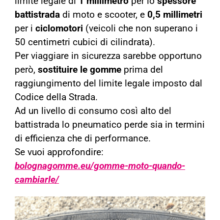
limite legale di
1 millimetro
per lo
spessore
battistrada
di moto e scooter, e
0,5 millimetri
per i
ciclomotori
(veicoli che non superano i
50 centimetri cubici di cilindrata).
Per viaggiare in sicurezza sarebbe opportuno
però,
sostituire le gomme
prima del
raggiungimento del limite legale imposto dal
Codice della Strada.
Ad un livello di consumo così alto del
battistrada lo pneumatico perde sia in termini
di efficienza che di performance.
Se vuoi approfondire:
bolognagomme.eu/gomme-moto-quando-
cambiarle/